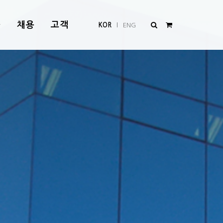
품
채용
고객
KOR
ENG
l