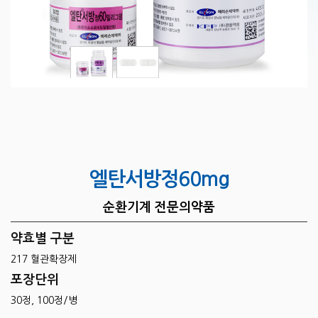
엘탄서방정60mg
순환기계 전문의약품
약효별 구분
217 혈관확장제
포장단위
30정, 100정/병