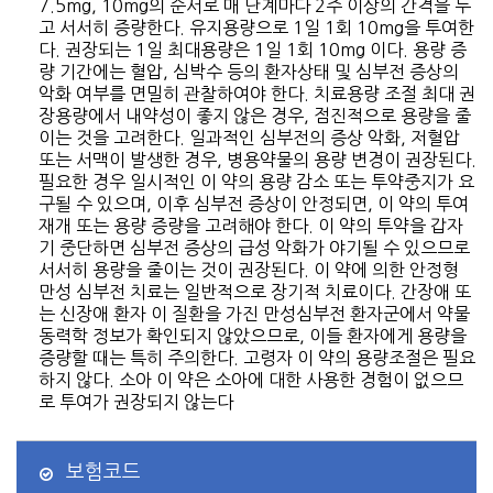
7.5mg, 10mg의 순서로 매 단계마다 2주 이상의 간격을 두
고 서서히 증량한다. 유지용량으로 1일 1회 10mg을 투여한
다. 권장되는 1일 최대용량은 1일 1회 10mg 이다. 용량 증
량 기간에는 혈압, 심박수 등의 환자상태 및 심부전 증상의
악화 여부를 면밀히 관찰하여야 한다. 치료용량 조절 최대 권
장용량에서 내약성이 좋지 않은 경우, 점진적으로 용량을 줄
이는 것을 고려한다. 일과적인 심부전의 증상 악화, 저혈압
또는 서맥이 발생한 경우, 병용약물의 용량 변경이 권장된다.
필요한 경우 일시적인 이 약의 용량 감소 또는 투약중지가 요
구될 수 있으며, 이후 심부전 증상이 안정되면, 이 약의 투여
재개 또는 용량 증량을 고려해야 한다. 이 약의 투약을 갑자
기 중단하면 심부전 증상의 급성 악화가 야기될 수 있으므로
서서히 용량을 줄이는 것이 권장된다. 이 약에 의한 안정형
만성 심부전 치료는 일반적으로 장기적 치료이다. 간장애 또
는 신장애 환자 이 질환을 가진 만성심부전 환자군에서 약물
동력학 정보가 확인되지 않았으므로, 이들 환자에게 용량을
증량할 때는 특히 주의한다. 고령자 이 약의 용량조절은 필요
하지 않다. 소아 이 약은 소아에 대한 사용한 경험이 없으므
로 투여가 권장되지 않는다
보험코드