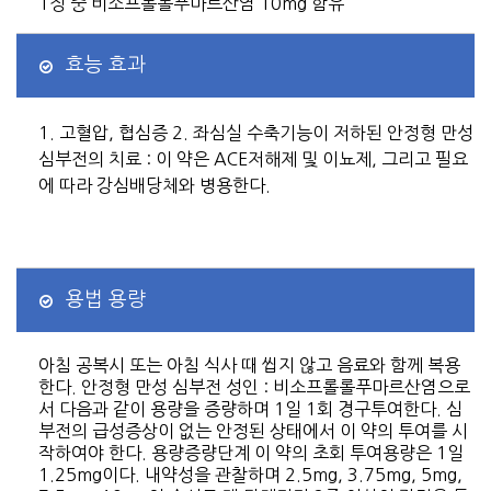
1정 중 비소프롤롤푸마르산염 10mg 함유
효능 효과
1. 고혈압, 협심증 2. 좌심실 수축기능이 저하된 안정형 만성
심부전의 치료 : 이 약은 ACE저해제 및 이뇨제, 그리고 필요
에 따라 강심배당체와 병용한다.
용법 용량
아침 공복시 또는 아침 식사 때 씹지 않고 음료와 함께 복용
한다. 안정형 만성 심부전 성인 : 비소프롤롤푸마르산염으로
서 다음과 같이 용량을 증량하며 1일 1회 경구투여한다. 심
부전의 급성증상이 없는 안정된 상태에서 이 약의 투여를 시
작하여야 한다. 용량증량단계 이 약의 초회 투여용량은 1일
1.25mg이다. 내약성을 관찰하며 2.5mg, 3.75mg, 5mg,